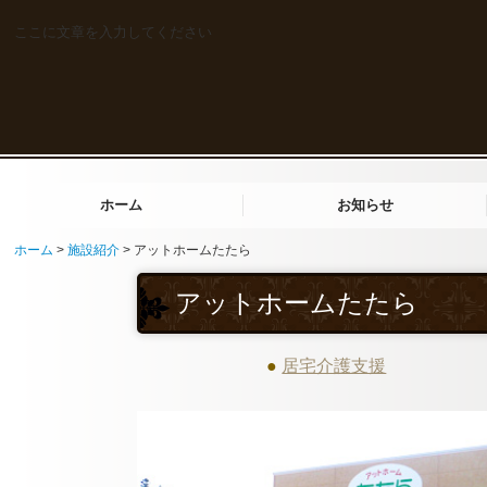
ここに文章を入力してください
ホーム
お知らせ
ホーム
施設紹介
アットホームたたら
アットホームたたら
アットホームいちはな
デイサロン リハ＆スパ あかばね
アットホームいちかい
処遇改善加算の取り組み
アットホームたたら
●
居宅介護支援