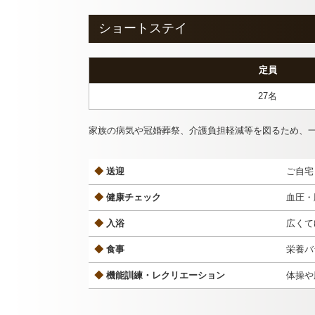
ショートステイ
定員
27名
家族の病気や冠婚葬祭、介護負担軽減等を図るため、
◆
送迎
ご自宅
◆
健康チェック
血圧・
◆
入浴
広くて
◆
食事
栄養バ
◆
機能訓練・レクリエーション
体操や