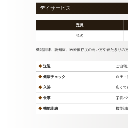
デイサービス
定員
41名
機能訓練、認知症、医療依存度の高い方や寝たきりの
◆
送迎
ご自宅
◆
健康チェック
血圧・
◆
入浴
広くて
◆
食事
栄養バ
◆
機能訓練
機能訓