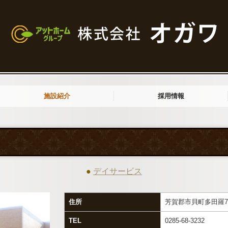
施設紹介
採用情報
アットホームたたら
アットホームいちはな
デイサロン リハ＆スパ あかばね
アットホームいちかい
●
デイサービス
住所
芳賀郡市貝町多田羅73
TEL
0285-68-3232